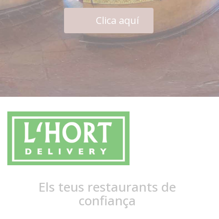
Clica aquí
Els teus restaurants de
confiança