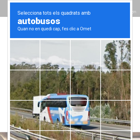
Login
Català
937508671
info@hort.cat