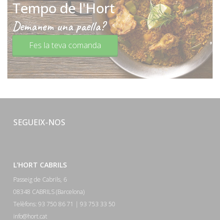
Tempo de l'Hort
Demanem una paella?
Fes la teva comanda
SEGUEIX-NOS
L'HORT CABRILS
Passeig de Cabrils, 6
08348 CABRILS (Barcelona)
Telèfons: 93 750 86 71 | 93 753 33 50
info@hort.cat