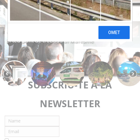
L'Hort Business
El teu punt de trobada al Maresme
SUBSCRIU-TE A LA
NEWSLETTER