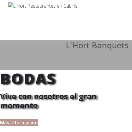
L'Hort Banquets
BODAS
Vive con nosotros el gran
momento
Más información