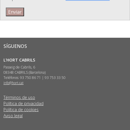
Enviar
SÍGUENOS
L'HORT CABRILS
Passeig de Cabrils, 6
08348 CABRILS (Barcelona)
Teléfonos: 93 750 86 71 | 93 753 33 50
info@hort.cat
Términos de uso
Política de privacidad
Política de cookies
Aviso legal